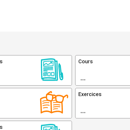
es
Cours

Exercices

es