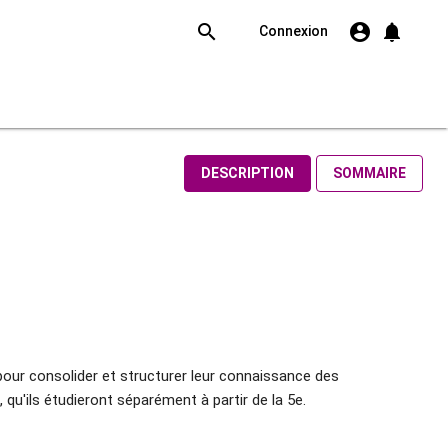

account_circle
notifications
Connexion
Rechercher
DESCRIPTION
SOMMAIRE
our consolider et structurer leur connaissance des
qu'ils étudieront séparément à partir de la 5e.