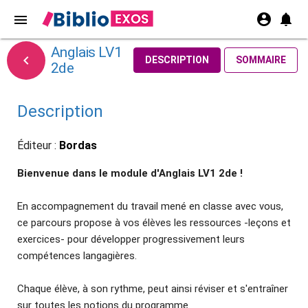
account_circle
notifications
menu
Anglais LV1

DESCRIPTION
SOMMAIRE
2de
Description
Éditeur :
Bordas
Bienvenue dans le module d'Anglais LV1 2de !
En accompagnement du travail mené en classe avec vous,
ce parcours propose à vos élèves les ressources -leçons et
exercices- pour développer progressivement leurs
compétences langagières.
Chaque élève, à son rythme, peut ainsi réviser et s'entraîner
sur toutes les notions du programme.