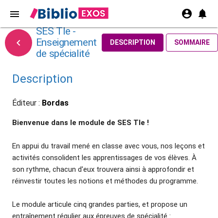
account_circle
notifications
menu
SES Tle -
Enseignement

DESCRIPTION
SOMMAIRE
de spécialité
Description
Éditeur :
Bordas
Bienvenue dans le module de SES Tle !
En appui du travail mené en classe avec vous, nos leçons et
activités consolident les apprentissages de vos élèves. À
son rythme, chacun d'eux trouvera ainsi à approfondir et
réinvestir toutes les notions et méthodes du programme.
Le module articule cinq grandes parties, et propose un
entraînement régulier aux épreuves de spécialité :