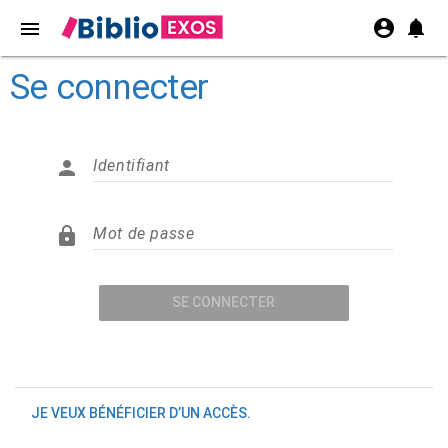
account_circle
notifications
menu
Se connecter

Identifiant

Mot de passe
SE CONNECTER
JE VEUX BÉNÉFICIER D’UN ACCÈS.