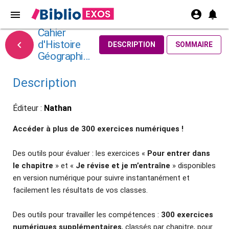
account_circle
notifications
menu
Cahier
d'Histoire

DESCRIPTION
SOMMAIRE
Géographie
4e
Description
Éditeur :
Nathan
Accéder à plus de 300 exercices numériques !
Des outils pour évaluer : les exercices «
Pour entrer dans
le chapitre
» et «
Je révise et je m’entraîne
» disponibles
en version numérique pour suivre instantanément et
facilement les résultats de vos classes.
Des outils pour travailler les compétences :
300 exercices
numériques supplémentaires
, classés par chapitre, pour