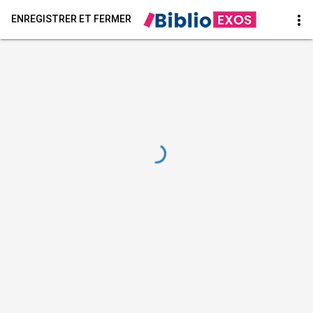
more_vert
ENREGISTRER ET FERMER