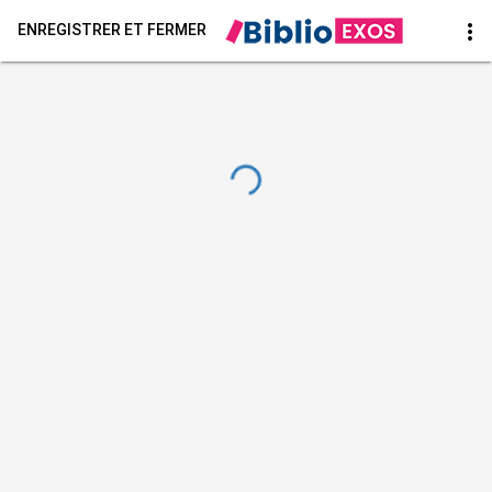
more_vert
ENREGISTRER ET FERMER