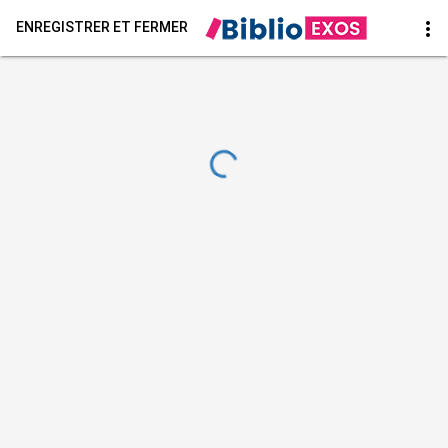
more_vert
ENREGISTRER ET FERMER