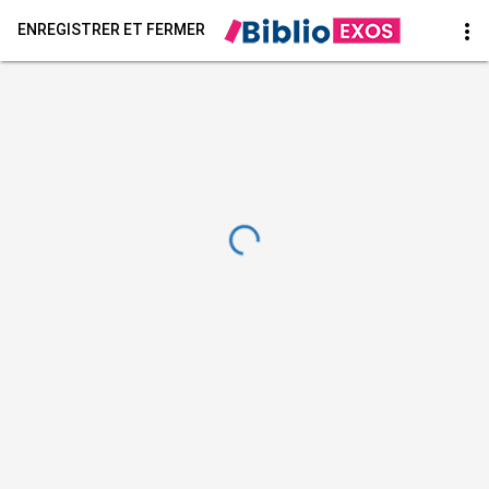
more_vert
ENREGISTRER ET FERMER