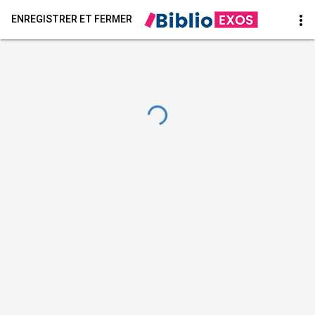
more_vert
ENREGISTRER ET FERMER