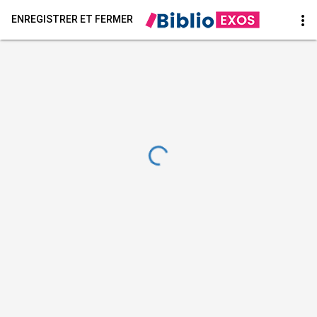
more_vert
ENREGISTRER ET FERMER