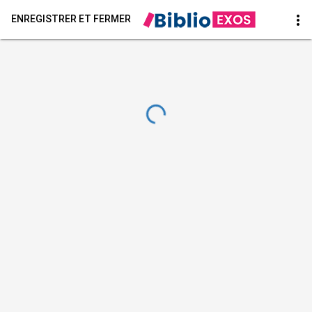
more_vert
ENREGISTRER ET FERMER