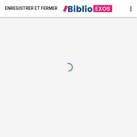
more_vert
ENREGISTRER ET FERMER