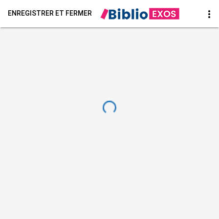
more_vert
ENREGISTRER ET FERMER