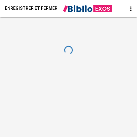
more_vert
ENREGISTRER ET FERMER