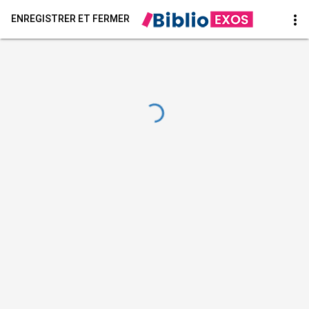
more_vert
ENREGISTRER ET FERMER