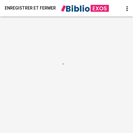
more_vert
ENREGISTRER ET FERMER