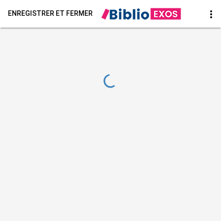
more_vert
ENREGISTRER ET FERMER