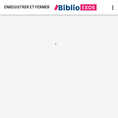
more_vert
ENREGISTRER ET FERMER