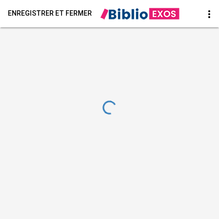
more_vert
ENREGISTRER ET FERMER