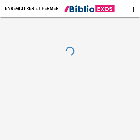
more_vert
ENREGISTRER ET FERMER