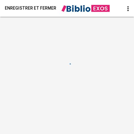
more_vert
ENREGISTRER ET FERMER