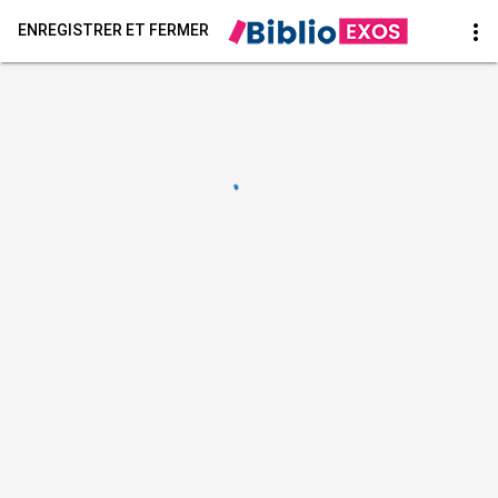
more_vert
ENREGISTRER ET FERMER