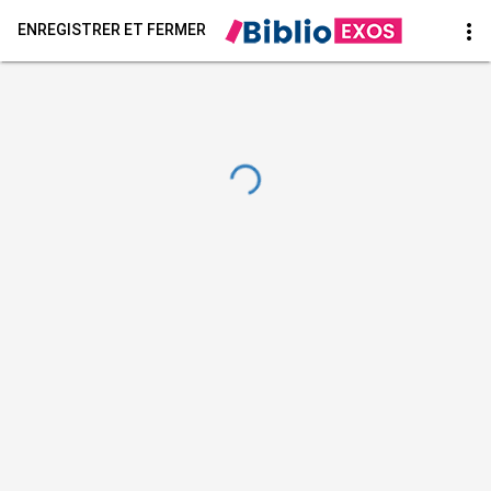
more_vert
ENREGISTRER ET FERMER