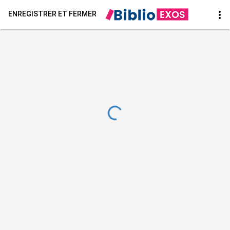
more_vert
ENREGISTRER ET FERMER