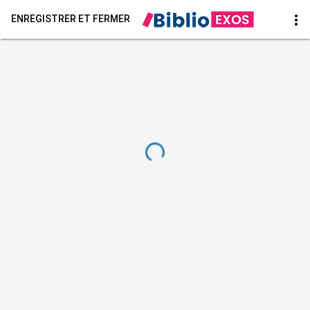
more_vert
ENREGISTRER ET FERMER