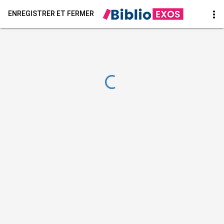
more_vert
ENREGISTRER ET FERMER