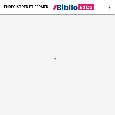
more_vert
ENREGISTRER ET FERMER