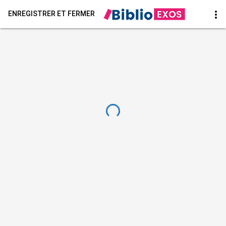
more_vert
ENREGISTRER ET FERMER