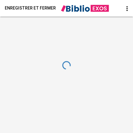
more_vert
ENREGISTRER ET FERMER