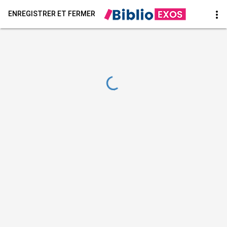
more_vert
ENREGISTRER ET FERMER