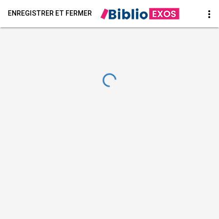
more_vert
ENREGISTRER ET FERMER