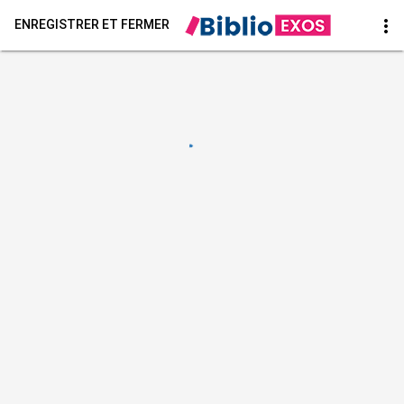
more_vert
ENREGISTRER ET FERMER