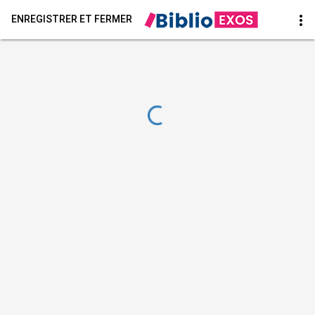
more_vert
ENREGISTRER ET FERMER