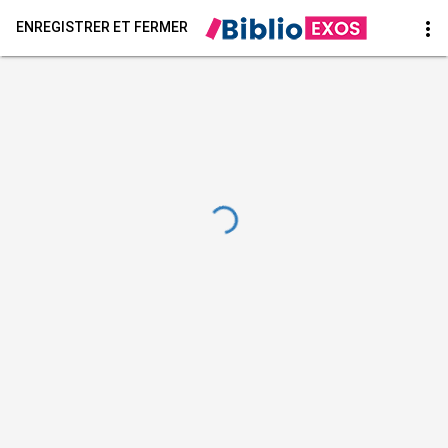
more_vert
ENREGISTRER ET FERMER