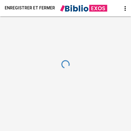
more_vert
ENREGISTRER ET FERMER