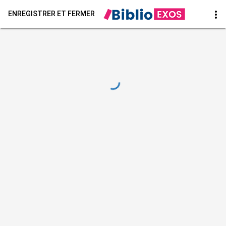
more_vert
ENREGISTRER ET FERMER