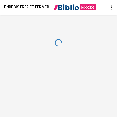
more_vert
ENREGISTRER ET FERMER