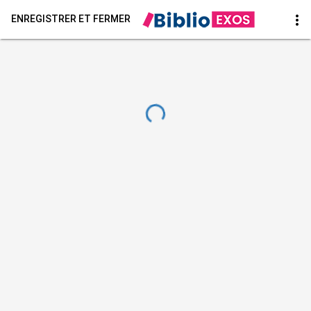
more_vert
ENREGISTRER ET FERMER