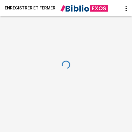
more_vert
ENREGISTRER ET FERMER