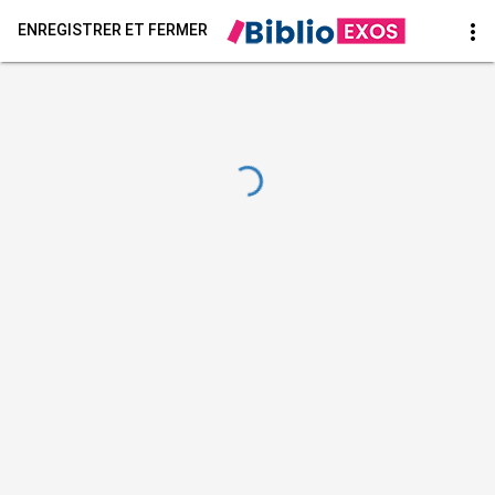
more_vert
ENREGISTRER ET FERMER