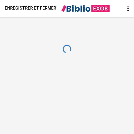
more_vert
ENREGISTRER ET FERMER