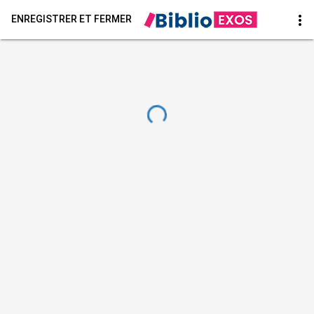
more_vert
ENREGISTRER ET FERMER