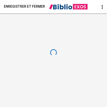
more_vert
ENREGISTRER ET FERMER