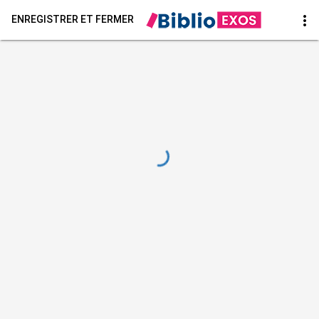
more_vert
ENREGISTRER ET FERMER