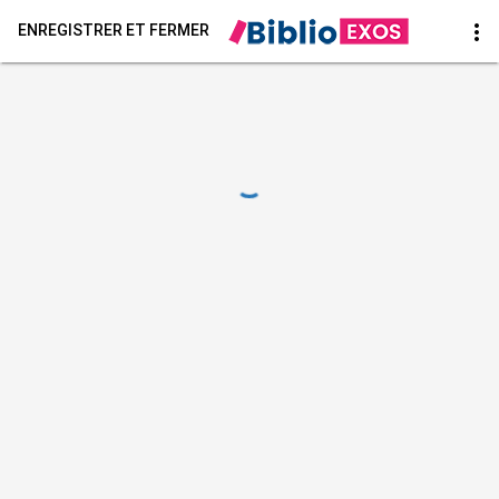
more_vert
ENREGISTRER ET FERMER