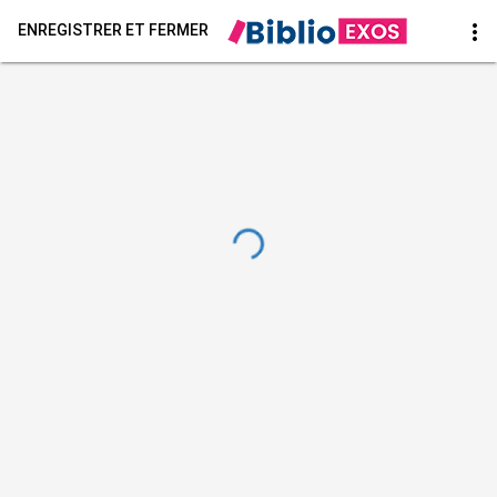
more_vert
ENREGISTRER ET FERMER