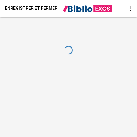
more_vert
ENREGISTRER ET FERMER