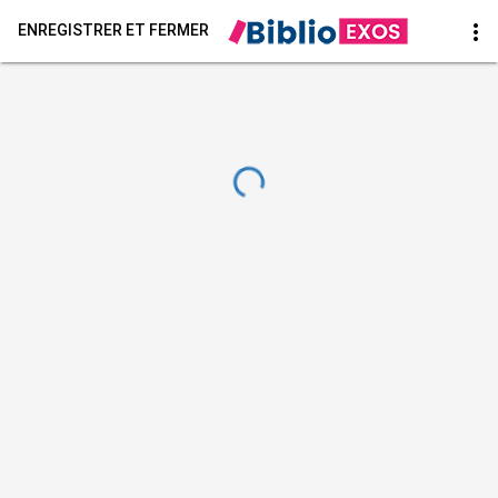
more_vert
ENREGISTRER ET FERMER