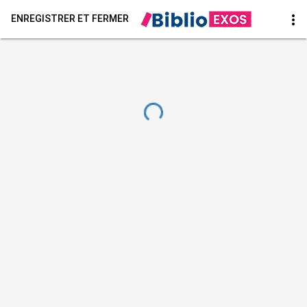
more_vert
ENREGISTRER ET FERMER